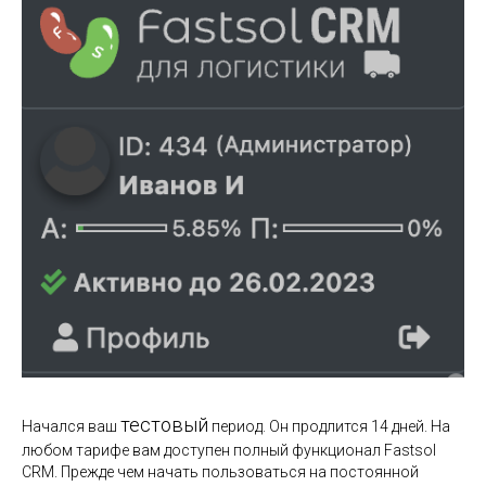
тестовый
Начался ваш
период. Он продлится 14 дней. На
любом тарифе вам доступен полный функционал Fastsol
CRM. Прежде чем начать пользоваться на постоянной