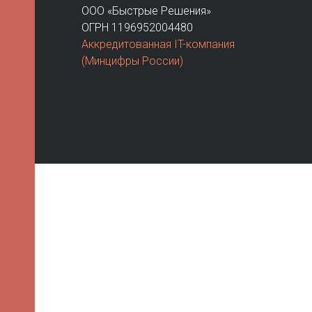
Контрагенты
Мой автопар
FAS
Возм
Тари